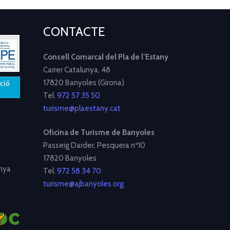
CONTACTE
Consell Comarcal del Pla de l’Estany
Carrer Catalunya, 48
17820 Banyoles (Girona)
Tel.
972 57 35 50
turisme@plaestany.cat
Oficina de Turisme de Banyoles
Passeig Darder, Pesquera nº10
17820 Banyoles
nya
Tel.
972 58 34 70
turisme@ajbanyoles.org