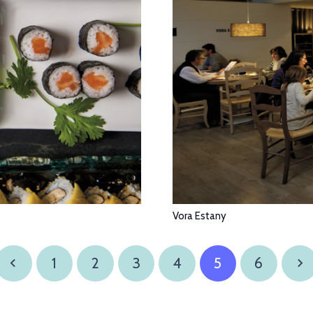
Vora Estany
1
2
3
4
5
6