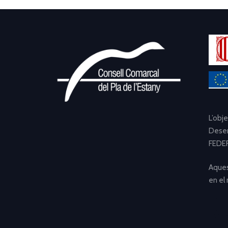
L’obj
Desen
FEDER
Aques
en el