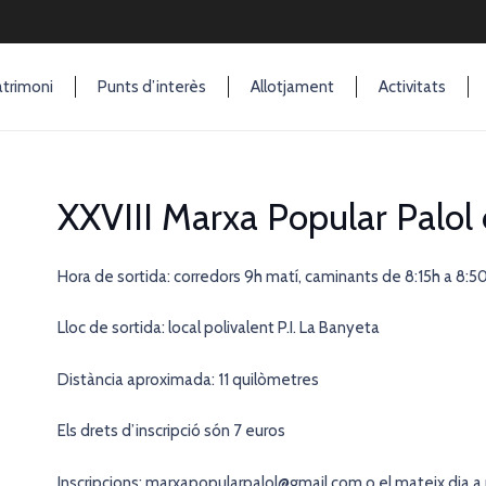
trimoni
Punts d’interès
Allotjament
Activitats
XXVIII Marxa Popular Palol 
Hora de sortida: corredors 9h matí, caminants de 8:15h a 8:5
Lloc de sortida: local polivalent P.I. La Banyeta
Distància aproximada: 11 quilòmetres
Els drets d’inscripció són 7 euros
Inscripcions: marxapopularpalol@gmail.com o el mateix dia a p