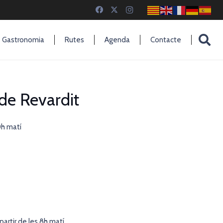
Gastronomia
Rutes
Agenda
Contacte
de Revardit
0h matí
artir de les 8h matí