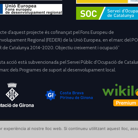
ecte d’aquest projecte és cofinançat pel Fons Europeu de
volupament Regional (FEDER) de la Unió Europea, en el marc del PO
 de Catalunya 2014-2020. Objectiu creixement i ocupació”
ta acció està subvencionada pel Servei Públic d’Ocupació de Catalu
 marc dels Programes de suport al desenvolupament local.
[Avís Legal]
[Política de Privacitat]
[Política de Cookies]
r experiència al nostre lloc web. Si continueu utilitzant aquest lloc, a
Disseny i desenvolupament per
Creative Corner