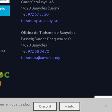
Carrer Catalunya, 48
17820 Banyoles (Girona)
Tel.
972 57 35 50
turisme@plaestany.cat
Oficina de Turisme de Banyoles
Passeig Darder, Pesquera nº10
17820 Banyoles
nya
Tel.
972 58 34 70
turisme@ajbanyoles.org
ssumirem que us plau.
D'acord
+ info