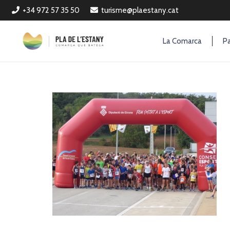
+34 972 57 35 50
turisme@plaestany.cat
La Comarca
Pa