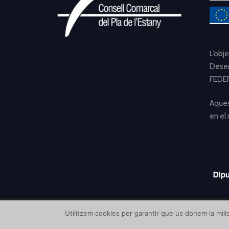
L’obj
Desen
FEDER
Aques
en el
Utilitzem cookies per garantir que us donem la millo