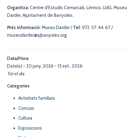
Organitza:
Centre d’Estudis Comarcals, Limnos, UdG, Museu
Darder, Ajuntament de Banyoles.
Més informació:
Museu Darder
/
Tel:
972. 57. 44. 67 /
museudarder@ajbanyoles.org
Data/Hora
Date(s) - 20 juny, 2026 - 13 set., 2026
Tot el dia
Categories
Activitats familiars
Concurs
Cultura
Exposicions