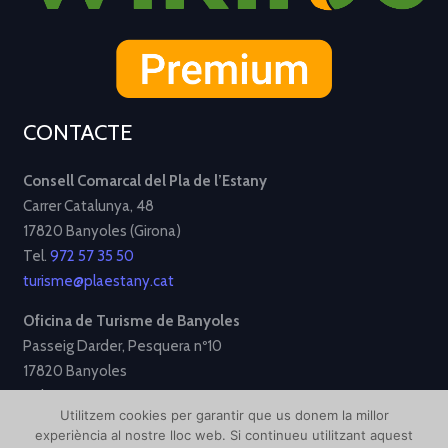
CONTACTE
Consell Comarcal del Pla de l’Estany
Carrer Catalunya, 48
17820 Banyoles (Girona)
Tel.
972 57 35 50
turisme@plaestany.cat
Oficina de Turisme de Banyoles
Passeig Darder, Pesquera nº10
17820 Banyoles
Tel.
972 58 34 70
Utilitzem cookies per garantir que us donem la millor
turisme@ajbanyoles.org
experiència al nostre lloc web. Si continueu utilitzant aquest