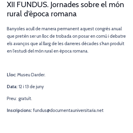
XII FUNDUS. Jornades sobre el món
rural d’època romana
Banyoles acull de manera permanent aquest congrés anual
que pretén ser un lloc de trobada on posar en comú i debatre
els avanços que al llarg de les darreres dècades s’han produït
en l’estudi del món rural en època romana.
Lloc:
Museu Darder.
Data:
12 i 13 de juny
Preu: gratuït.
Inscripcions:
fundus@documentauniversitaria.net