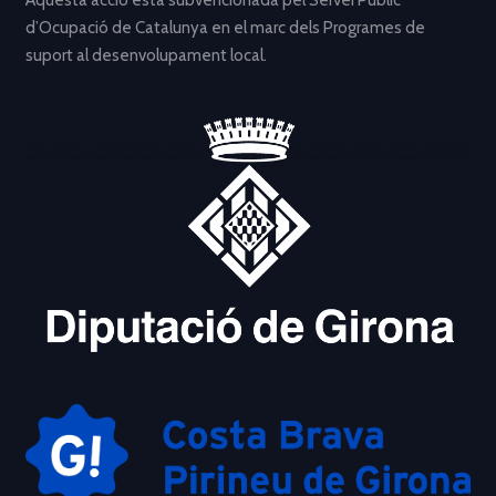
Aquesta acció està subvencionada pel Servei Públic
d’Ocupació de Catalunya en el marc dels Programes de
suport al desenvolupament local.