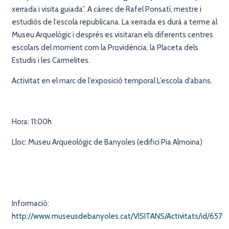
xerrada i visita guiada”. A càrrec de Rafel Ponsatí, mestre i
estudiós de l’escola republicana. La xerrada es durà a terme al
Museu Arquelògic i després es visitaran els diferents centres
escolars del moment com la Providència, la Placeta dels
Estudis i les Carmelites.
Activitat en el marc de l’exposició temporal L’escola d’abans.
Hora: 11:00h
Lloc: Museu Arqueològic de Banyoles (edifici Pia Almoina)
Informació:
http://www.museusdebanyoles.cat/VISITANS/Activitats/id/657