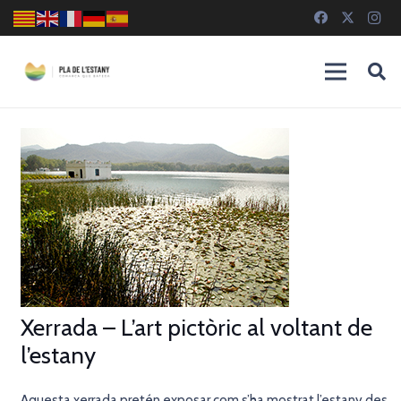
Xerrada – L’art pictòric al voltant de
l’estany
Aquesta xerrada pretén exposar com s’ha mostrat l’estany des