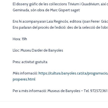
El disseny gràfic de les col·leccions Trivium i Quadrivium, aix
Geminada, són obra de Marc Gispert saget
Ens hi acompanyaran Laia Regincós, editora i Joan Ferrer Gràcia
Ens parlaran del procés de l’edició: des de la selecció de l’obra 
Hora: 19h
Lloc: Museu Darder de Banyoles
Preu: activitat gratuïta
Més informació:
https://cultura.banyoles.cat/ca/programac
properes.html
Per a més informació: Museus de Banyoles – Tel. 972572361