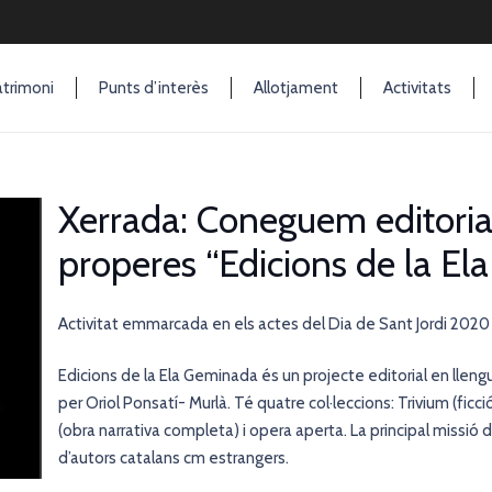
trimoni
Punts d’interès
Allotjament
Activitats
Xerrada: Coneguem editoria
properes “Edicions de la E
Activitat emmarcada en els actes del Dia de Sant Jordi 2020
Edicions de la Ela Geminada és un projecte editorial en llengua
per Oriol Ponsatí- Murlà. Té quatre col·leccions: Trivium (ficc
(obra narrativa completa) i opera aperta. La principal missió de
d’autors catalans cm estrangers.