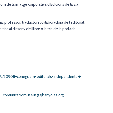
í com de la imatge corporativa d’Edicions de la Ela
, professor, traductor i col·laboradora de l’editorial.
fins al disseny del llibre o la tria de la portada.
io/c/20908-coneguem-editorials-independents-i-
 –
comunicaciomuseus@ajbanyoles.org