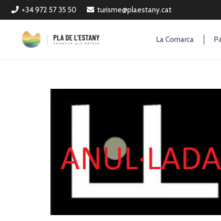
+34 972 57 35 50
turisme@plaestany.cat
La Comarca
Pa