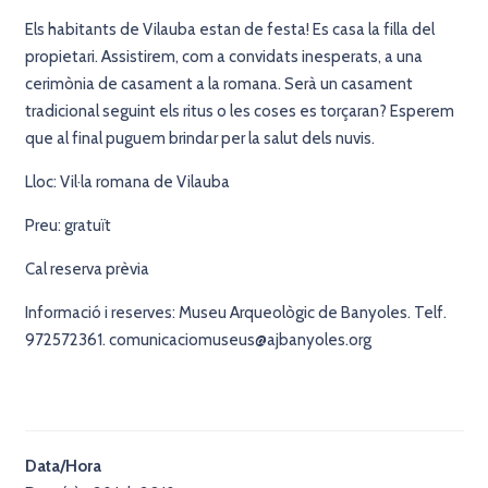
Els habitants de Vilauba estan de festa! Es casa la filla del
propietari. Assistirem, com a convidats inesperats, a una
cerimònia de casament a la romana. Serà un casament
tradicional seguint els ritus o les coses es torçaran? Esperem
que al final puguem brindar per la salut dels nuvis.
Lloc: Vil·la romana de Vilauba
Preu: gratuït
Cal reserva prèvia
Informació i reserves: Museu Arqueològic de Banyoles. Telf.
972572361. comunicaciomuseus@ajbanyoles.org
Data/Hora