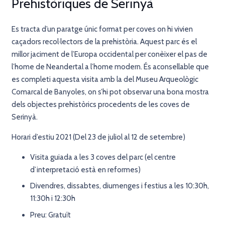
Prehistòriques de Serinyà
Es tracta d’un paratge únic format per coves on hi vivien
caçadors recol·lectors de la prehistòria. Aquest parc és el
millor jaciment de l’Europa occidental per conèixer el pas de
l’home de Neandertal a l’home modern. És aconsellable que
es completi aquesta visita amb la del Museu Arqueològic
Comarcal de Banyoles, on s’hi pot observar una bona mostra
dels objectes prehistòrics procedents de les coves de
Serinyà.
Horari d’estiu 2021 (Del 23 de juliol al 12 de setembre)
Visita guiada a les 3 coves del parc (el centre
d’interpretació està en reformes)
Divendres, dissabtes, diumenges i festius a les 10:30h,
11:30h i 12:30h
Preu: Gratuït