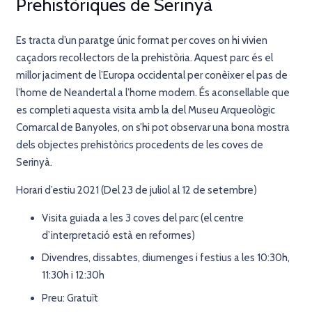
Prehistòriques de Serinyà
Es tracta d’un paratge únic format per coves on hi vivien
caçadors recol·lectors de la prehistòria. Aquest parc és el
millor jaciment de l’Europa occidental per conèixer el pas de
l’home de Neandertal a l’home modern. És aconsellable que
es completi aquesta visita amb la del Museu Arqueològic
Comarcal de Banyoles, on s’hi pot observar una bona mostra
dels objectes prehistòrics procedents de les coves de
Serinyà.
Horari d’estiu 2021 (Del 23 de juliol al 12 de setembre)
Visita guiada a les 3 coves del parc (el centre
d’interpretació està en reformes)
Divendres, dissabtes, diumenges i festius a les 10:30h,
11:30h i 12:30h
Preu: Gratuït