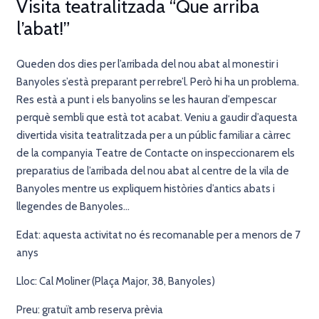
Visita teatralitzada “Que arriba
l’abat!”
Queden dos dies per l’arribada del nou abat al monestir i
Banyoles s’està preparant per rebre’l. Però hi ha un problema.
Res està a punt i els banyolins se les hauran d’empescar
perquè sembli que està tot acabat. Veniu a gaudir d’aquesta
divertida visita teatralitzada per a un públic familiar a càrrec
de la companyia Teatre de Contacte on inspeccionarem els
preparatius de l’arribada del nou abat al centre de la vila de
Banyoles mentre us expliquem històries d’antics abats i
llegendes de Banyoles…
Edat: aquesta activitat no és recomanable per a menors de 7
anys
Lloc: Cal Moliner (Plaça Major, 38, Banyoles)
Preu: gratuït amb reserva prèvia