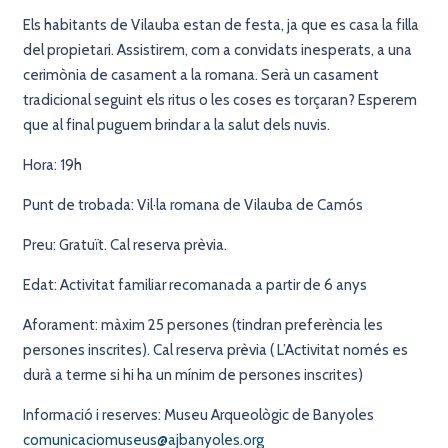
Els habitants de Vilauba estan de festa, ja que es casa la filla
del propietari. Assistirem, com a convidats inesperats, a una
cerimònia de casament a la romana. Serà un casament
tradicional seguint els ritus o les coses es torçaran? Esperem
que al final puguem brindar a la salut dels nuvis.
Hora: 19h
Punt de trobada: Vil·la romana de Vilauba de Camós
Preu: Gratuït. Cal reserva prèvia.
Edat: Activitat familiar recomanada a partir de 6 anys
Aforament: màxim 25 persones (tindran preferència les
persones inscrites). Cal reserva prèvia ( L’Activitat només es
durà a terme si hi ha un mínim de persones inscrites)
Informació i reserves: Museu Arqueològic de Banyoles
comunicaciomuseus@ajbanyoles.org