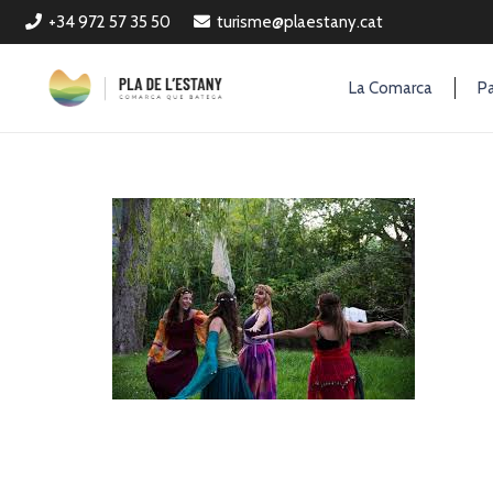
+34 972 57 35 50
turisme@plaestany.cat
La Comarca
Pa