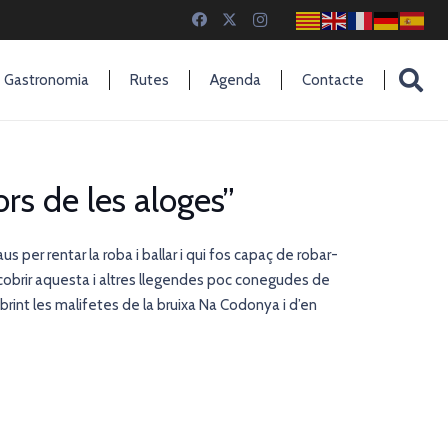
Gastronomia
Rutes
Agenda
Contacte
ors de les aloges”
s per rentar la roba i ballar i qui fos capaç de robar-
scobrir aquesta i altres llegendes poc conegudes de
rint les malifetes de la bruixa Na Codonya i d’en