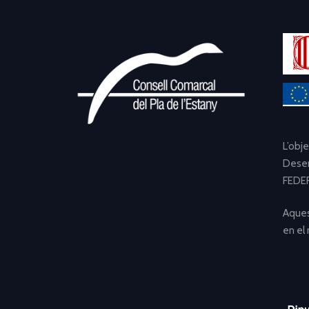
L’obj
Desen
FEDER
Aques
en el