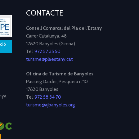
CONTACTE
Consell Comarcal del Pla de l’Estany
Carrer Catalunya, 48
17820 Banyoles (Girona)
Tel.
972 57 35 50
turisme@plaestany.cat
Oficina de Turisme de Banyoles
Passeig Darder, Pesquera nº10
17820 Banyoles
nya
Tel.
972 58 34 70
turisme@ajbanyoles.org