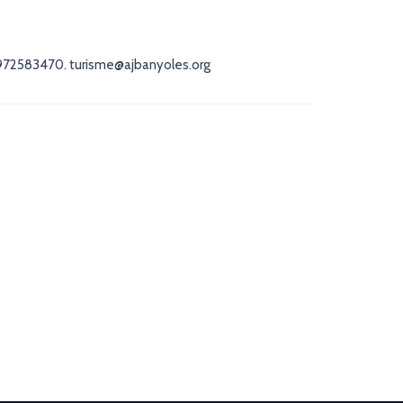
. 972583470. turisme@ajbanyoles.org