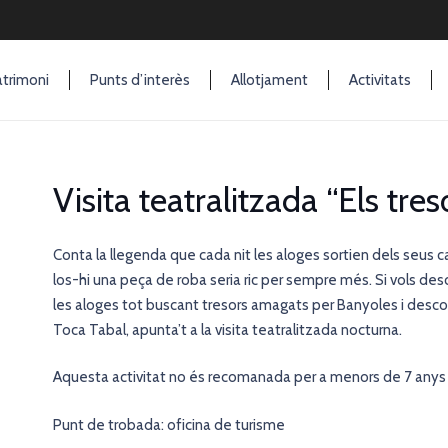
trimoni
Punts d’interès
Allotjament
Activitats
Visita teatralitzada “Els tres
Conta la llegenda que cada nit les aloges sortien dels seus cau
los-hi una peça de roba seria ric per sempre més. Si vols de
les aloges tot buscant tresors amagats per Banyoles i descob
Toca Tabal, apunta’t a la visita teatralitzada nocturna.
Aquesta activitat no és recomanada per a menors de 7 anys
Punt de trobada: oficina de turisme