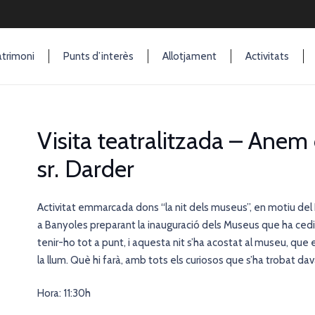
trimoni
Punts d’interès
Allotjament
Activitats
Visita teatralitzada – Anem
sr. Darder
Activitat emmarcada dons “la nit dels museus”, en motiu del
a Banyoles preparant la inauguració dels Museus que ha cedit
tenir-ho tot a punt, i aquesta nit s’ha acostat al museu, que 
la llum. Què hi farà, amb tots els curiosos que s’ha trobat dav
Hora: 11:30h