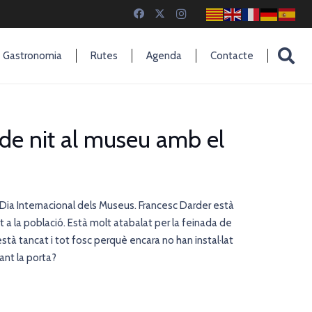
Gastronomia
Rutes
Agenda
Contacte
 de nit al museu amb el
 Dia Internacional dels Museus. Francesc Darder està
 a la població. Està molt atabalat per la feinada de
està tancat i tot fosc perquè encara no han instal·lat
ant la porta?