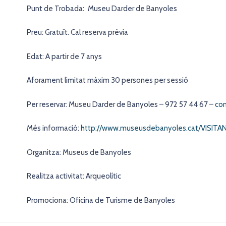
Punt de Trobada
:
Museu Darder de Banyoles
Preu: Gratuït. Cal reserva prèvia
Edat: A partir de 7 anys
Aforament limitat màxim 30 persones per sessió
Per reservar: Museu Darder de Banyoles – 972 57 44 67 –
co
Més informació:
http://www.museusdebanyoles.cat/VISITANS
Organitza: Museus de Banyoles
Realitza activitat: Arqueolític
Promociona: Oficina de Turisme de Banyoles