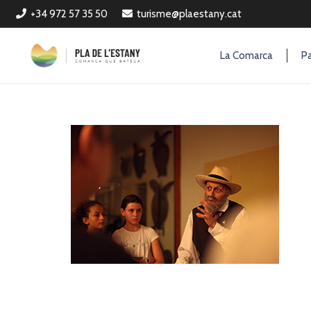
+34 972 57 35 50
turisme@plaestany.cat
La Comarca
Pa