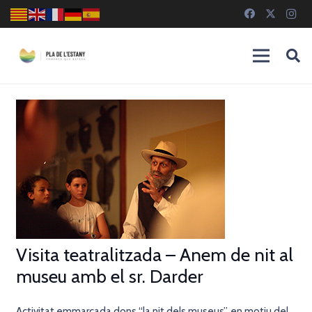
Visita teatralitzada – Anem de nit al
museu amb el sr. Darder
Activitat emmarcada dons “la nit dels museus”, en motiu del