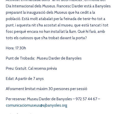
Dia Internacional dels Museus. Francesc Darder està a Banyoles
preparant la inauguració dels Museus que ha cedit a la
població. Està molt atabalat per la feinada de tenir-ho tot a
punt, i aquesta nit s’ha acostat al museu, que està tancat i tot
fosc perquè encara no han instal·lat la llum. Què hi farà, amb
tots els curiosos que s’ha trobat davant la porta?
Hora: 17:30h
Punt de Trobada
:
Museu Darder de Banyoles
Preu: Gratuït. Cal reserva prèvia
Edat: A partir de 7 anys
Aforament limitat màxim 30 persones per sessió
Per reservar: Museu Darder de Banyoles – 972 57 44 67 –
comunicaciomuseus@ajbanyoles.org