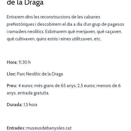
de la Draga
Entrarem dins les reconstruccions de les cabanes
prehistòriques i descobrirem el dia a dia d’un grup de pagesos
i ramaders neolítics. Esbrinarem què menjaven, què caçaven,
què cultivaven, quins estris i eines utilitzaven, etc.
Hora:
11.30 h
Lloc:
Parc Neolític de la Draga
Preu:
4 euros; més grans de 65 anys, 2,5 euros; menors de 6
anys, entrada gratuïta.
Durada:
1,5 hora
Entrades:
museusdebanyoles.cat