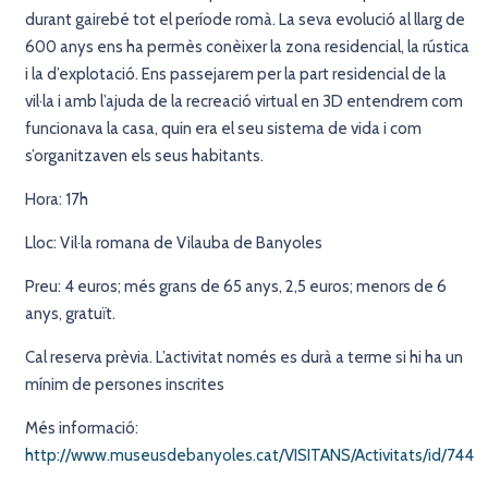
durant gairebé tot el període romà. La seva evolució al llarg de
600 anys ens ha permès conèixer la zona residencial, la rústica
i la d’explotació. Ens passejarem per la part residencial de la
vil·la i amb l’ajuda de la recreació virtual en 3D entendrem com
funcionava la casa, quin era el seu sistema de vida i com
s’organitzaven els seus habitants.
Hora: 17h
Lloc: Vil·la romana de Vilauba de Banyoles
Preu: 4 euros; més grans de 65 anys, 2,5 euros; menors de 6
anys, gratuït.
Cal reserva prèvia.
L’activitat només es durà a terme si hi ha un
mínim de persones inscrites
Més informació:
http://www.museusdebanyoles.cat/VISITANS/Activitats/id/744