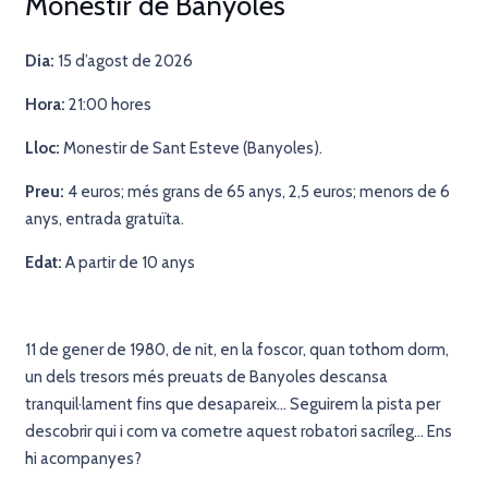
Monestir de Banyoles
Dia:
15
d’agost de 2026
Hora:
2
1:00 hores
Lloc:
Monestir de Sant Esteve (Banyoles).
Preu:
4
euros; més grans de 65 anys, 2,5 euros; menors de 6
anys, entrada gratuïta.
Edat:
A partir de 10 anys
11 de gener de 1980, de nit, en la foscor, quan tothom dorm,
un dels tresors més preuats de Banyoles descansa
tranquil·lament fins que desapareix… Seguirem la pista per
descobrir qui i com va cometre aquest robatori sacríleg… Ens
hi acompanyes?