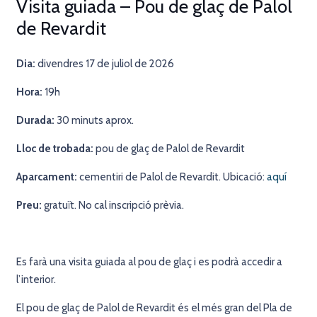
Visita guiada – Pou de glaç de Palol
de Revardit
Dia:
divendres 17 de juliol de 2026
Hora:
19h
Durada:
30 minuts aprox.
Lloc de trobada:
pou de glaç de Palol de Revardit
Aparcament:
cementiri de Palol de Revardit. Ubicació:
aquí
Preu:
gratuït. No cal inscripció prèvia.
Es farà una visita guiada al pou de glaç i es podrà accedir a
l’interior.
El pou de glaç de Palol de Revardit és el més gran del Pla de