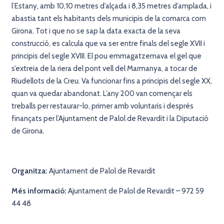
l’Estany, amb 10,10 metres d’alçada i 8,35 metres d’amplada, i
abastia tant els habitants dels municipis de la comarca com
Girona. Tot i que no se sap la data exacta de la seva
construcció, es calcula que va ser entre finals del segle XVII i
principis del segle XVIII. El pou emmagatzemava el gel que
s’extreia de la riera del pont vell del Marmanya, a tocar de
Riudellots de la Creu. Va funcionar fins a principis del segle XX,
quan va quedar abandonat. L’any 200 van començar els
treballs per restaurar-lo, primer amb voluntaris i després
finançats per l’Ajuntament de Palol de Revardit i la Diputació
de Girona.
Organitza:
Ajuntament de Palol de Revardit
Més
informació:
Ajuntament de Palol de Revardit – 972 59
44 48