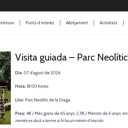
trimoni
Punts d’interès
Allotjament
Activitats
Visita guiada – Parc Neolíti
Dia:
07 d’agost de 2026
Hora:
18:00 hores
Lloc:
Parc Neolític de la Draga
Preu:
4€ / Més grans de 65 anys: 2,5€ / Menors de 6 anys: en
només es durà a terme si hi ha un mínim d’inscrits.