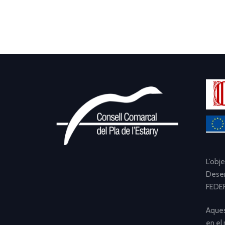
L’obj
Desen
FEDER
Aques
en el