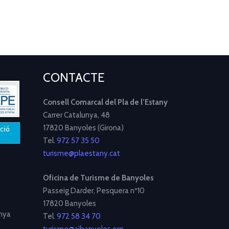
CONTACTE
Consell Comarcal del Pla de l’Estany
Carrer Catalunya, 48
17820 Banyoles (Girona)
Tel.
972 57 35 50
turisme@plaestany.cat
Oficina de Turisme de Banyoles
Passeig Darder, Pesquera nº10
17820 Banyoles
nya
Tel.
972 58 34 70
turisme@ajbanyoles.org