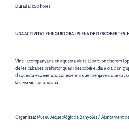
Durada:
1:50 hores
UNA ACTIVITAT ENRIQUIDORA I PLENA DE DESCOBERTES. 
Vine i acompanya’ns en aquesta visita al parc, on tindrem l’opo
de les cabanes prehistòriques i descobrir el dia a dia d’un gr
d’aquesta experiència, coneixerem què menjaven, què caçaven
la seva vida quotidiana.
Organitza:
Museu Arqueològic de Banyoles
/
Ajuntament d