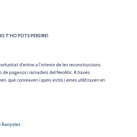
NO T’HO POTS PERDRE!
rtunitat d’entrar a l’interior de les reconstruccions
up de pagesos i ramaders del Neolític. A través
, què conreaven i quins estris i eines utilitzaven en
e Banyoles