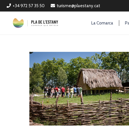
+34 972 57 35 50
turisme@plaestany.cat
La Comarca
Pa