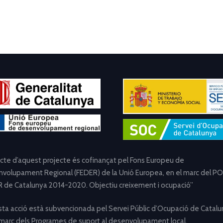
ecte d’aquest projecte és cofinançat pel Fons Europeu de
volupament Regional (FEDER) de la Unió Europea, en el marc del PO
 de Catalunya 2014-2020. Objectiu creixement i ocupació”
ta acció està subvencionada pel Servei Públic d’Ocupació de Catalu
 marc dels Programes de suport al desenvolupament local.