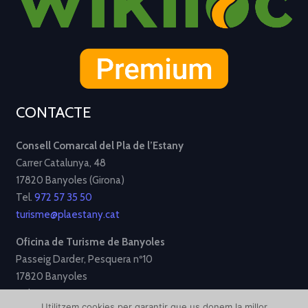
CONTACTE
Consell Comarcal del Pla de l’Estany
Carrer Catalunya, 48
17820 Banyoles (Girona)
Tel.
972 57 35 50
turisme@plaestany.cat
Oficina de Turisme de Banyoles
Passeig Darder, Pesquera nº10
17820 Banyoles
Tel.
972 58 34 70
Utilitzem cookies per garantir que us donem la millor