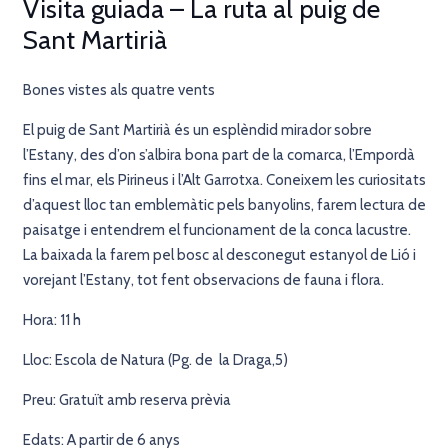
Visita guiada – La ruta al puig de
Sant Martirià
Bones vistes als quatre vents
El puig de Sant Martirià és un esplèndid mirador sobre
l’Estany, des d’on s’albira bona part de la comarca, l’Empordà
fins el mar, els Pirineus i l’Alt Garrotxa. Coneixem les curiositats
d’aquest lloc tan emblemàtic pels banyolins, farem lectura de
paisatge i entendrem el funcionament de la conca lacustre.
La baixada la farem pel bosc al desconegut estanyol de Lió i
vorejant l’Estany, tot fent observacions de fauna i flora.
Hora: 11 h
Lloc: Escola de Natura (Pg. de la Draga,5)
Preu: Gratuït amb reserva prèvia
Edats: A partir de 6 anys