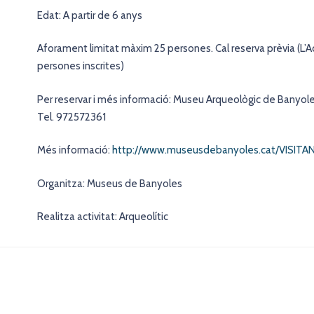
Edat: A partir de 6 anys
Aforament limitat màxim 25 persones. Cal reserva prèvia (L’A
persones inscrites)
Per reservar i més informació: Museu Arqueològic de Banyol
Tel. 972572361
Més informació:
http://www.museusdebanyoles.cat/VISITANS
Organitza: Museus de Banyoles
Realitza activitat: Arqueolític