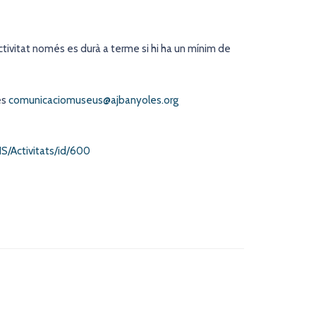
ctivitat només es durà a terme si hi ha un mínim de
es
comunicaciomuseus@ajbanyoles.org
/Activitats/id/600