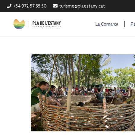
+34 972 57 35 50
turisme@plaestany.cat
La Comarca
Pa