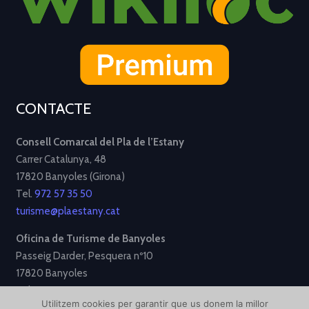
CONTACTE
Consell Comarcal del Pla de l’Estany
Carrer Catalunya, 48
17820 Banyoles (Girona)
Tel.
972 57 35 50
turisme@plaestany.cat
Oficina de Turisme de Banyoles
Passeig Darder, Pesquera nº10
17820 Banyoles
Tel.
972 58 34 70
Utilitzem cookies per garantir que us donem la millor
turisme@ajbanyoles.org