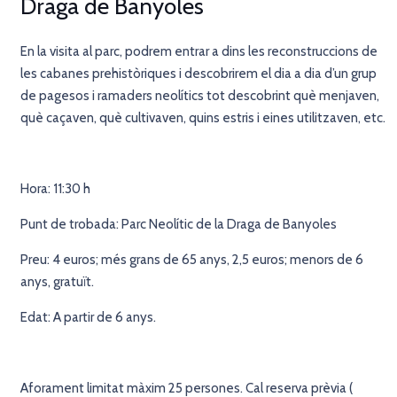
Draga de Banyoles
En la visita al parc, podrem entrar a dins les reconstruccions de
les cabanes prehistòriques i descobrirem el dia a dia d’un grup
de pagesos i ramaders neolítics tot descobrint què menjaven,
què caçaven, què cultivaven, quins estris i eines utilitzaven, etc.
Hora: 11:30 h
Punt de trobada: Parc Neolític de la Draga de Banyoles
Preu: 4 euros; més grans de 65 anys, 2,5 euros; menors de 6
anys, gratuït.
Edat: A partir de 6 anys.
Aforament limitat màxim 25 persones. Cal reserva prèvia (