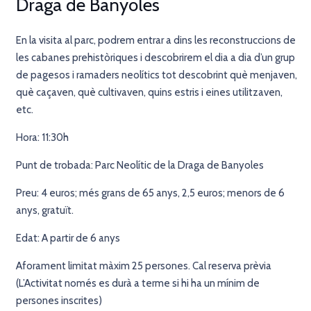
Draga de Banyoles
En la visita al parc, podrem entrar a dins les reconstruccions de
les cabanes prehistòriques i descobrirem el dia a dia d’un grup
de pagesos i ramaders neolítics tot descobrint què menjaven,
què caçaven, què cultivaven, quins estris i eines utilitzaven,
etc.
Hora: 11:30h
Punt de trobada: Parc Neolític de la Draga de Banyoles
Preu: 4 euros; més grans de 65 anys, 2,5 euros; menors de 6
anys, gratuït.
Edat: A partir de 6 anys
Aforament limitat màxim 25 persones. Cal reserva prèvia
(L’Activitat només es durà a terme si hi ha un mínim de
persones inscrites)