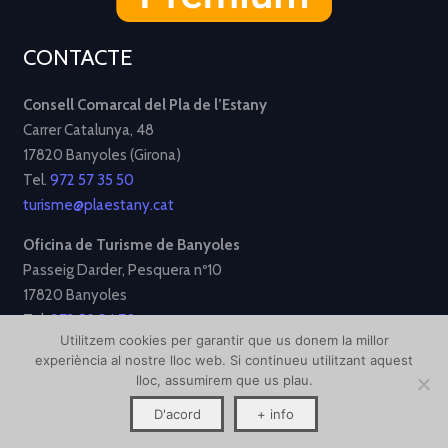
CONTACTE
Consell Comarcal del Pla de l’Estany
Carrer Catalunya, 48
17820 Banyoles (Girona)
Tel.
972 57 35 50
turisme@plaestany.cat
Oficina de Turisme de Banyoles
Passeig Darder, Pesquera nº10
17820 Banyoles
Tel.
972 58 34 70
Utilitzem cookies per garantir que us donem la millor
turisme@ajbanyoles.org
experiència al nostre lloc web. Si continueu utilitzant aquest
lloc, assumirem que us plau.
[Avís Legal]
[Política de Privacitat]
[Política de Cookies]
D'acord
+ info
Disseny i desenvolupament per
Creative Corner