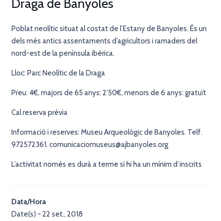
Draga de Banyoles
Poblat neolític situat al costat de l’Estany de Banyoles. És un
dels més antics assentaments d’agricultors i ramaders del
nord-est de la península ibèrica.
Lloc: Parc Neolític de la Draga
Preu: 4€, majors de 65 anys: 2’50€, menors de 6 anys: gratuït
Cal reserva prèvia
Informació i reserves: Museu Arqueològic de Banyoles. Telf.
972572361. comunicaciomuseus@ajbanyoles.org
L’activitat només es durà a terme si hi ha un mínim d’inscrits
Data/Hora
Date(s) - 22 set., 2018