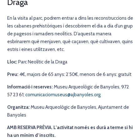
Draga
En la visita al parc, podrem entrar a dins les reconstruccions de
les cabanes prehistòriques i descobrirem el dia a dia d’un grup
de pagesos i ramaders neolítics. D’aquesta manera
esbrinarem què menjaven, què caçaven, què cultivaven, quins
estris i eines utilitzaven, etc.
Lloc:
Parc Neolític de la Draga
Preu:
4€, majors de 65 anys: 2’50€, menors de 6 anys: gratuït
Informació i reserves:
Museu Arqueològic de Banyoles, 972
57 23 61;
comunicaciomuseus@ajbanyoles.org
Organitza:
Museu Arqueològic de Banyoles, Ajuntament de
Banyoles
AMB RESERVA PRÈVIA. L’activitat només es durà a terme si hi
ha un mínim d’inscrits.