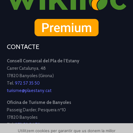
CONTACTE
Consell Comarcal del Pla de l’Estany
Carrer Catalunya, 48
17820 Banyoles (Girona)
Tel.
972 57 35 50
turisme@plaestany.cat
Oficina de Turisme de Banyoles
Passeig Darder, Pesquera nº10
17820 Banyoles
Tel.
972 58 34 70
Utilitzem cookies per garantir que us donem la millor
turisme@ajbanyoles.org