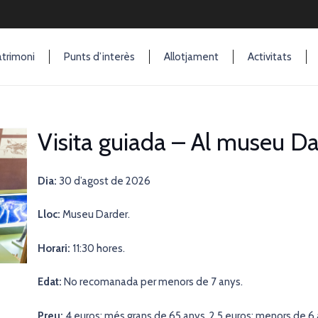
trimoni
Punts d’interès
Allotjament
Activitats
Visita guiada – Al museu D
Dia:
30 d’agost de 2026
Lloc:
Museu Darder.
Horari:
11:30 hores.
Edat:
No recomanada per menors de 7 anys.
Preu:
4 euros; més grans de 65 anys, 2,5 euros; menors de 6 