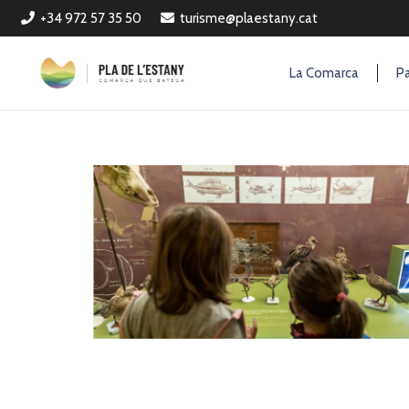
+34 972 57 35 50
turisme@plaestany.cat
La Comarca
Pa