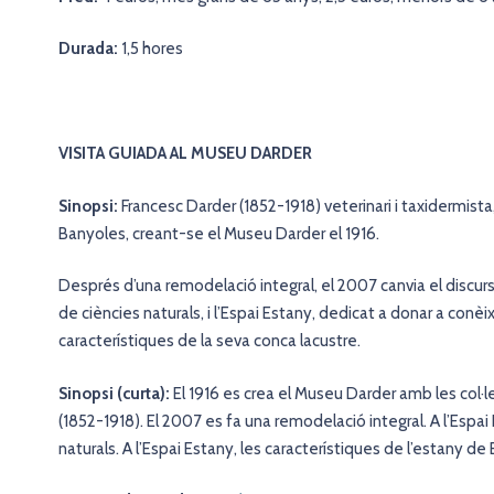
Durada:
1,5 hores
VISITA GUIADA AL MUSEU DARDER
Sinopsi:
Francesc Darder (1852-1918) veterinari i taxidermista,
Banyoles, creant-se el Museu Darder el 1916.
Després d’una remodelació integral, el 2007 canvia el discurs,
de ciències naturals, i l’Espai Estany, dedicat a donar a conèix
característiques de la seva conca lacustre.
Sinopsi (curta):
El 1916 es crea el Museu Darder amb les col·l
(1852-1918). El 2007 es fa una remodelació integral. A l’Espai
naturals. A l’Espai Estany, les característiques de l’estany de