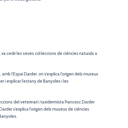
 va cedir les seves col·leccions de ciències naturals a
 amb l’Espai Darder, on s’explica l’origen dels museus
er i explicar l’estany de Banyoles i les
eccions del veterinari i taxidermista Francesc Darder
 Darder s’explica l’origen dels museus de ciències
 Banyoles.