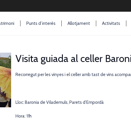
trimoni
Punts d’interès
Allotjament
Activitats
Visita guiada al celler Baro
Recorregut per les vinyes i el celler amb tast de vins acompa
Lloc: Baronia de Vilademuls, Parets d’Empordà
Hora: 11h