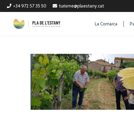
+34 972 57 35 50
turisme@plaestany.cat
La Comarca
Pa