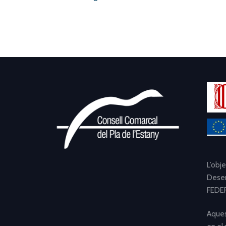
L’obj
Desen
FEDER
Aques