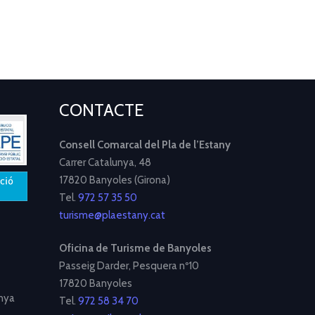
CONTACTE
Consell Comarcal del Pla de l’Estany
Carrer Catalunya, 48
17820 Banyoles (Girona)
Tel.
972 57 35 50
turisme@plaestany.cat
Oficina de Turisme de Banyoles
Passeig Darder, Pesquera nº10
17820 Banyoles
nya
Tel.
972 58 34 70