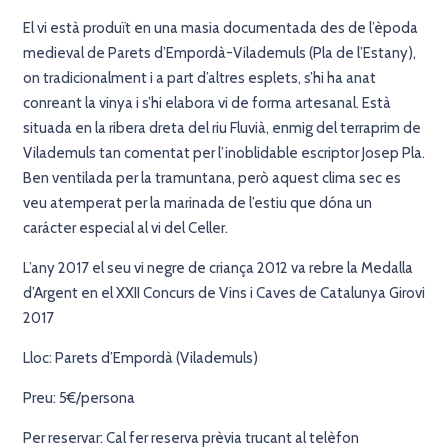
El vi està produït en una masia documentada des de l’èpoda
medieval de Parets d’Empordà-Vilademuls (Pla de l’Estany),
on tradicionalment i a part d’altres esplets, s’hi ha anat
conreant la vinya i s’hi elabora vi de forma artesanal. Està
situada en la ribera dreta del riu Fluvià, enmig del terraprim de
Vilademuls tan comentat per l’inoblidable escriptor Josep Pla.
Ben ventilada per la tramuntana, però aquest clima sec es
veu atemperat per la marinada de l’estiu que dóna un
carácter especial al vi del Celler.
L’any 2017 el seu vi negre de criança 2012 va rebre la Medalla
d’Argent en el XXII Concurs de Vins i Caves de Catalunya Girovi
2017
Lloc: Parets d’Empordà (Vilademuls)
Preu: 5€/persona
Per reservar: Cal fer reserva prèvia trucant al telèfon