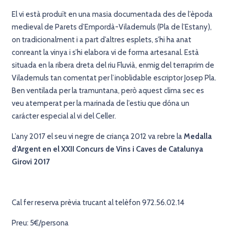
El vi està produït en una masia documentada des de l’èpoda
medieval de Parets d’Empordà-Vilademuls (Pla de l’Estany),
on tradicionalment i a part d’altres esplets, s’hi ha anat
conreant la vinya i s’hi elabora vi de forma artesanal. Està
situada en la ribera dreta del riu Fluvià, enmig del terraprim de
Vilademuls tan comentat per l’inoblidable escriptor Josep Pla.
Ben ventilada per la tramuntana, però aquest clima sec es
veu atemperat per la marinada de l’estiu que dóna un
carácter especial al vi del Celler.
L’any 2017 el seu vi negre de criança 2012 va rebre la
Medalla
d’Argent en el XXII Concurs de Vins i Caves de Catalunya
Girovi 2017
Cal fer reserva prèvia trucant al telèfon 972.56.02.14
Preu: 5€/persona