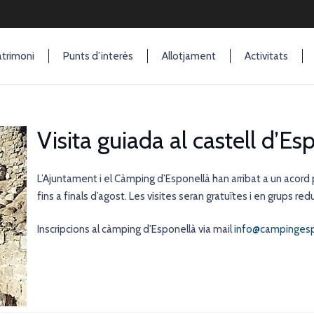
trimoni
Punts d’interès
Allotjament
Activitats
Visita guiada al castell d’Es
L’Ajuntament i el Càmping d’Esponellà han arribat a un acord pe
fins a finals d’agost. Les visites seran gratuïtes i en grups r
Inscripcions al càmping d’Esponellà via mail
info@campingesp