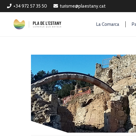
+34 972 57 35 50
turisme@plaestany.cat
La Comarca
Pa