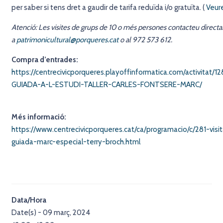
per saber si tens dret a gaudir de tarifa reduïda i/o gratuïta. (
Veure
Atenció: Les visites de grups de 10 o més persones contacteu direct
a
patrimonicultural@porqueres.cat
o al 972 573 612.
Compra d’entrades:
https://centrecivicporqueres.playoffinformatica.com/activitat/12
GUIADA-A-L-ESTUDI-TALLER-CARLES-FONTSERE-MARC/
Més informació:
https://www.centrecivicporqueres.cat/ca/programacio/c/281-visit
guiada-marc-especial-terry-broch.html
Data/Hora
Date(s) - 09 març, 2024