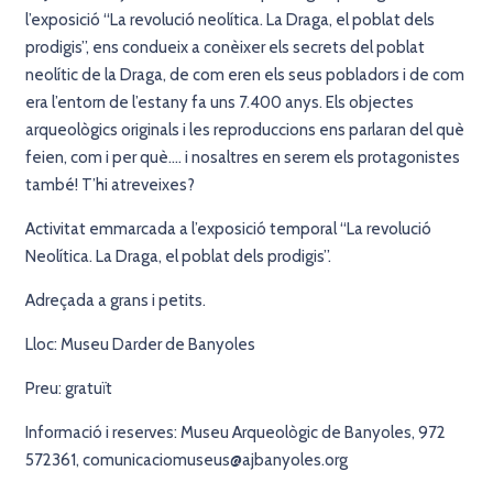
l’exposició “La revolució neolítica. La Draga, el poblat dels
prodigis”, ens condueix a conèixer els secrets del poblat
neolític de la Draga, de com eren els seus pobladors i de com
era l’entorn de l’estany fa uns 7.400 anys. Els objectes
arqueològics originals i les reproduccions ens parlaran del què
feien, com i per què…. i nosaltres en serem els protagonistes
també! T’hi atreveixes?
Activitat emmarcada a l’exposició temporal “La revolució
Neolítica. La Draga, el poblat dels prodigis”.
Adreçada a grans i petits.
Lloc: Museu Darder de Banyoles
Preu: gratuït
Informació i reserves: Museu Arqueològic de Banyoles, 972
572361, comunicaciomuseus@ajbanyoles.org