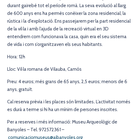
durant gairebé tot el període romà. La seva evolució al llarg
de 600 anys ens ha permès conèixer la zona residencial, la
rústica i la d’explotació. Ens passejarem per la part residencial
de la vil·la i amb l’ajuda de la recreació virtual en 3D
entendrem com funcionava la casa, quin era el seu sistema
de vida i com s’organitzaven els seus habitants.
Hora: 12h
Lloc: Vil·la romana de Vilauba, Camós
Preu: 4 euros; més grans de 65 anys, 2,5 euros; menors de 6
anys, gratuït.
Cal reserva prèvia i les places són limitades
.
L’activitat només
es durà a terme si hi ha un mínim de persones inscrites.
Per a reserves i més informació: Museu Arqueològic de
Banyoles – Tel. 972572361 –
comunicaciomuseus@ajbanyoles.org