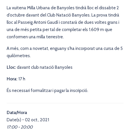
La vuitena Milla Urbana de Banyoles tindrà lloc el dissabte 2
d’octubre davant del Club Natació Banyoles. La prova tindrà
lloc al Passeig Antoni Gaudí i constarà de dues voltes grans i
una de més petita per tal de completar els 1.609 m que
conformen una milla terrestre.
A més, com a novetat, enguany s’ha incorporat una cursa de 5
quilòmetres.
Lloc:
davant club natació Banyoles
Hora:
17 h
És necessari formalitzar i pagar la inscripció.
Data/Hora
Date(s) - 02 oct., 2021
17:00 - 20:00