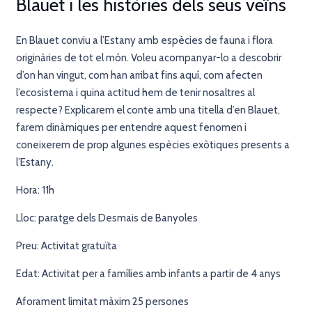
Blauet i les històries dels seus veïns
En Blauet conviu a l’Estany amb espècies de fauna i flora
originàries de tot el món. Voleu acompanyar-lo a descobrir
d’on han vingut, com han arribat fins aquí, com afecten
l’ecosistema i quina actitud hem de tenir nosaltres al
respecte? Explicarem el conte amb una titella d’en Blauet,
farem dinàmiques per entendre aquest fenomen i
coneixerem de prop algunes espècies exòtiques presents a
l’Estany.
Hora: 11h
Lloc: paratge dels Desmais de Banyoles
Preu: Activitat gratuïta
Edat: Activitat per a famílies amb infants a partir de 4 anys
Aforament limitat màxim 25 persones