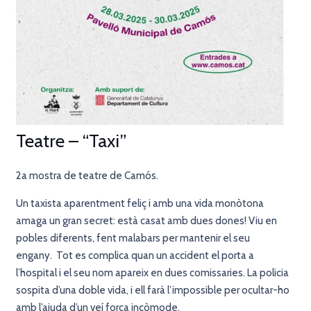
Teatre – “Taxi”
2a mostra de teatre de Camós.
Un taxista aparentment feliç i amb una vida monòtona
amaga un gran secret: està casat amb dues dones! Viu en
pobles diferents, fent malabars per mantenir el seu
engany.
Tot es complica quan un accident el porta a
l’hospital i el seu nom apareix en dues comissaries. La policia
sospita d’una doble vida, i ell farà l’impossible per ocultar-ho
amb l’ajuda d’un veí força incòmode.