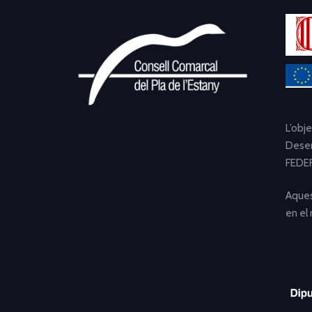
L’obj
Desen
FEDER
Aques
en el