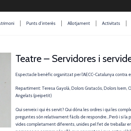
trimoni
Punts d’interès
Allotjament
Activitats
Teatre – Servidores i servid
Espectacle benèfic organitzat per l’AECC-Catalunya contra e
Repartiment: Teresa Gayolà, Dolors Gratacós, Dolors Isern, Olg
Angelats (peipetit)
Qui serveix i qui és servit? Qui dóna les ordres i qui les comp
preguntes són relativament fàcils de respondre…Però i si la p
vides completament diferents, unides pel fet de treballar