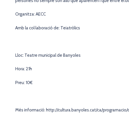
persones no sempre són allò que aparenten i que entre el blan
Organitza: AECC
Amb la col·laboració de: Teiatròlics
Lloc: Teatre municipal de Banyoles
Hora: 21h
Preu: 10€
Més informació: http://cultura.banyoles.cat/ca/programacio/