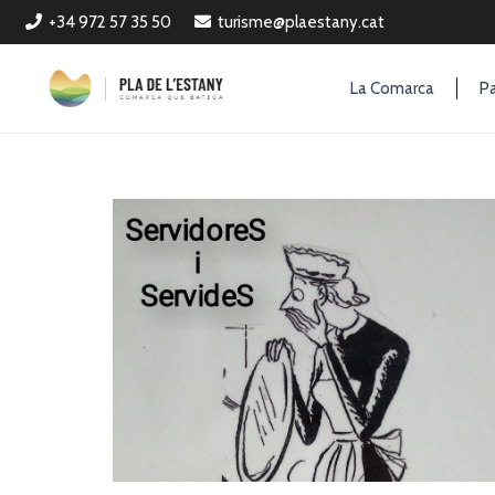
+34 972 57 35 50
turisme@plaestany.cat
La Comarca
Pa