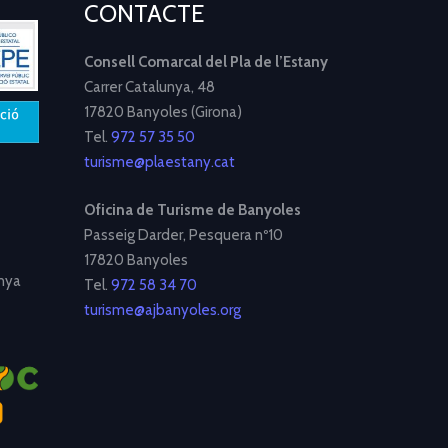
CONTACTE
Consell Comarcal del Pla de l’Estany
Carrer Catalunya, 48
17820 Banyoles (Girona)
Tel.
972 57 35 50
turisme@plaestany.cat
Oficina de Turisme de Banyoles
Passeig Darder, Pesquera nº10
17820 Banyoles
nya
Tel.
972 58 34 70
turisme@ajbanyoles.org