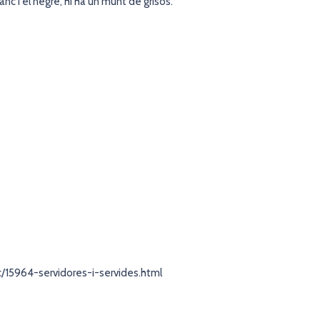
c i el negre, hi ha un munt de grisos.
c/15964-servidores-i-servides.html