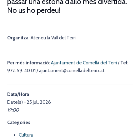
passar una estona d’allò més divertida.
No us ho perdeu!
Organitza:
Ateneu la Vall del Terri
Per més informació:
Ajuntament de Cornellà del Terri
/
Tel:
972. 59. 40 01 / ajuntament@cornelladelterri.cat
Data/Hora
Date(s) - 25 jul., 2026
19:00
Categories
Cultura