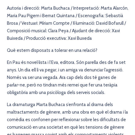
Autoria i direcció: Marta Buchaca / Interpretació: Marta Alarcón,
Maria Pau Pigem i Bernat Quintana / Escenografia: Sebastià
Brosa / Vestuari: Míriam Compte / Il·luminació: David Bofarull /
Composició musical: Clara Peya / Ajudant de direcció: Xavi
Buixeda / Producció executiva: Xavi Buxeda
Què estem disposats a tolerar en una relació?
En Pau és novel·lista i l’Eva, editora. Són parella des de fa set
anys. Un dia ell li va pegar, i un amiga va denunciar l’agressió.
Només va ser una vegada. Ara cap dels dos té ganes de
parlar-ne, però no tindran més remei que fer una teràpia
obligatòria amb una psicòloga dels serveis socials.
La dramaturga Marta Buchaca s’enfronta al drama dels
maltractaments de gènere, amb una obra en què el drama i la
comèdia es confonen per reflexionar sobre les dificultats de
comunicació en una societat en què les tensions de gènere
es barregen massa sovint amb els comportaments violents.