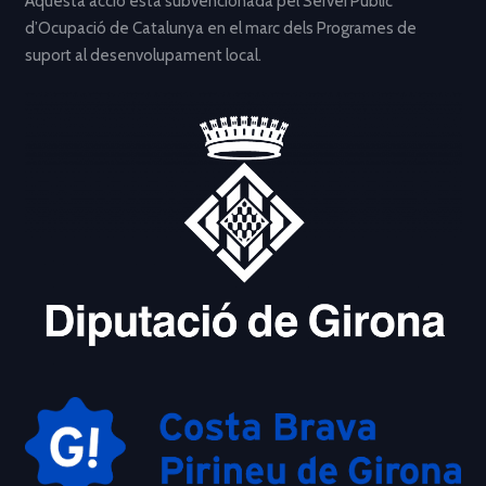
Aquesta acció està subvencionada pel Servei Públic
d’Ocupació de Catalunya en el marc dels Programes de
suport al desenvolupament local.