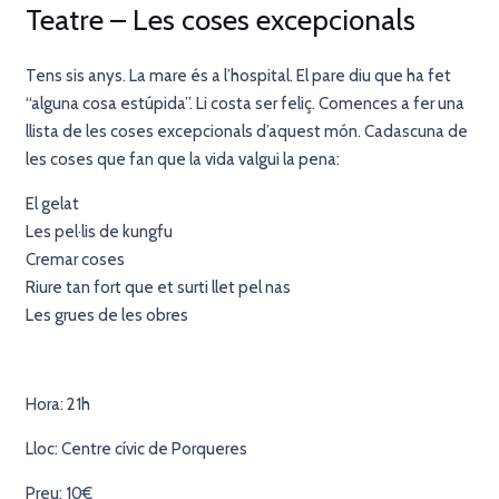
Teatre – Les coses excepcionals
Tens sis anys. La mare és a l’hospital. El pare diu que ha fet
“alguna cosa estúpida”. Li costa ser feliç. Comences a fer una
llista de les coses excepcionals d’aquest món. Cadascuna de
les coses que fan que la vida valgui la pena:
El gelat
Les pel·lis de kungfu
Cremar coses
Riure tan fort que et surti llet pel nas
Les grues de les obres
Hora: 21h
Lloc: Centre cívic de Porqueres
Preu: 10€