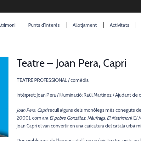
trimoni
Punts d’interès
Allotjament
Activitats
Teatre – Joan Pera, Capri
TEATRE PROFESSIONAL / comèdia
Intèrpret: Joan Pera / Il·luminació: Raül Martínez / Ajudant de 
Joan Pera, Capri
recull alguns dels monòlegs més coneguts del 
2000), com ara
El pobre González
,
Nàufrags
,
El Matrimoni
, E
l 
Joan Capri el van convertir en una caricatura del català urbà m
Dos emblemes de l’humor català en un únic teatre, units en l