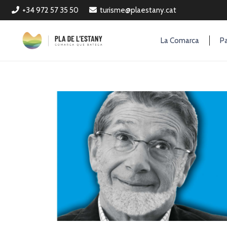
+34 972 57 35 50
turisme@plaestany.cat
La Comarca
Pa