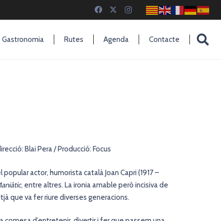
Gastronomia
Rutes
Agenda
Contacte
direcció: Blai Pera / Producció: Focus
popular actor, humorista català Joan Capri (1917 –
Maniàtic
, entre altres. La ironia amable però incisiva de
itjà que va fer riure diverses generacions.
a comesa d’entretenir, divertir i fer que passem una