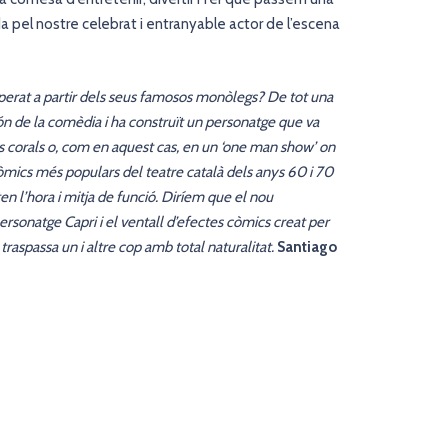
pel nostre celebrat i entranyable actor de l’escena
uperat a partir dels seus famosos monòlegs? De tot una
ón de la comèdia i ha construït un personatge que va
és corals o, com en aquest cas, en un ‘one man show’ on
 còmics més populars del teatre català dels anys 60 i 70
n l’hora i mitja de funció. Diríem que el nou
ersonatge Capri i el ventall d’efectes còmics creat per
 traspassa un i altre cop amb total naturalitat.
Santiago