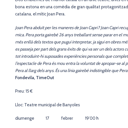
bona estona en una comèdia de gran qualitat protagonitzada 
catalana, el mític Joan Pera.
Joan Pera abduït per les maneres de Joan Capri? Joan Capri rec
mica. Pera porta gairebé 26 anys treballant sense parar en el m
més enllà dels textos que pugui interpretar, ja sigui en obres m
es passeja per part dels grans èxits de qui va ser un dels actors
tot introduint-hi suposades experiències personals que complete
l’espectacle de Pera és mou entra la voluntat de apropar-se al p
Pera al llarg dels anys. És una línia gairebé indistingible que Pera
Fondevila, TimeOut
Preu: 15 €
Lloc: Teatre municipal de Banyoles
diumenge 17 febrer 19’00 h