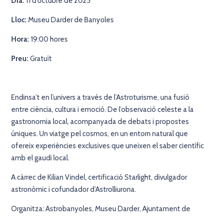
Dia:
11 d’octubre de 2025
Lloc:
Museu Darder de Banyoles
Hora:
19:00 hores
Preu:
Gratuït
Endinsa’t en l’univers a través de l’Astroturisme, una fusió
entre ciència, cultura i emoció. De l’observació celeste a la
gastronomia local, acompanyada de debats i propostes
úniques. Un viatge pel cosmos, en un entorn natural que
ofereix experiències exclusives que uneixen el saber científic
amb el gaudi local.
A càrrec de Kilian Vindel, certificació Starlight, divulgador
astronòmic i cofundador d’Astrolliurona.
Organitza: Astrobanyoles, Museu Darder, Ajuntament de