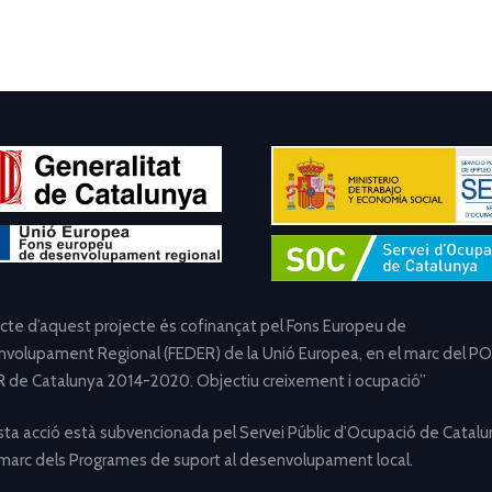
ecte d’aquest projecte és cofinançat pel Fons Europeu de
volupament Regional (FEDER) de la Unió Europea, en el marc del PO
 de Catalunya 2014-2020. Objectiu creixement i ocupació”
ta acció està subvencionada pel Servei Públic d’Ocupació de Catalu
 marc dels Programes de suport al desenvolupament local.