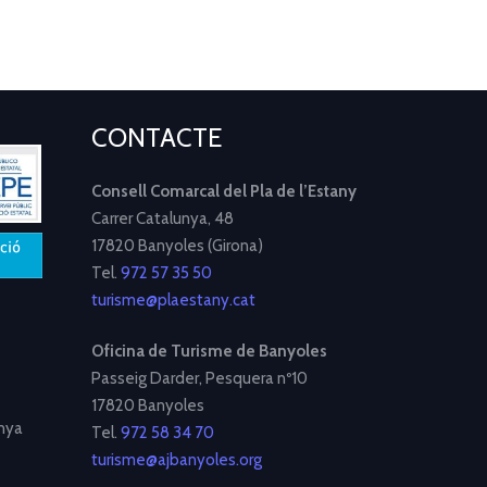
CONTACTE
Consell Comarcal del Pla de l’Estany
Carrer Catalunya, 48
17820 Banyoles (Girona)
Tel.
972 57 35 50
turisme@plaestany.cat
Oficina de Turisme de Banyoles
Passeig Darder, Pesquera nº10
17820 Banyoles
nya
Tel.
972 58 34 70
turisme@ajbanyoles.org