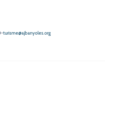
0-
turisme@ajbanyoles.org