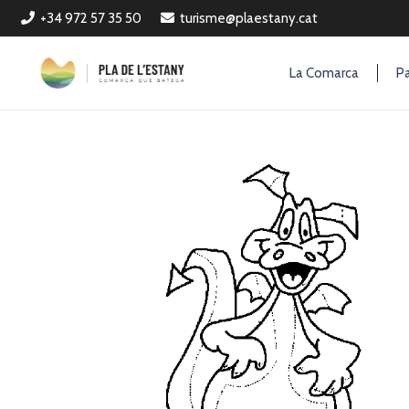
+34 972 57 35 50
turisme@plaestany.cat
La Comarca
Pa