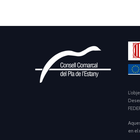
L’obj
Desen
FEDER
Aques
en el