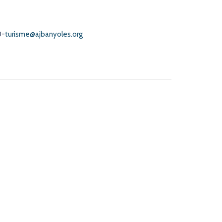
0-
turisme@ajbanyoles.org