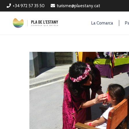
+34 972 57 35 50
turisme@plaestany.cat
La Comarca
Pa