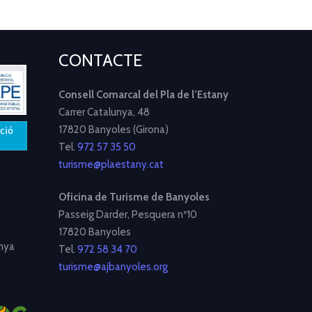
CONTACTE
Consell Comarcal del Pla de l’Estany
Carrer Catalunya, 48
17820 Banyoles (Girona)
Tel.
972 57 35 50
turisme@plaestany.cat
Oficina de Turisme de Banyoles
Passeig Darder, Pesquera nº10
17820 Banyoles
nya
Tel.
972 58 34 70
turisme@ajbanyoles.org