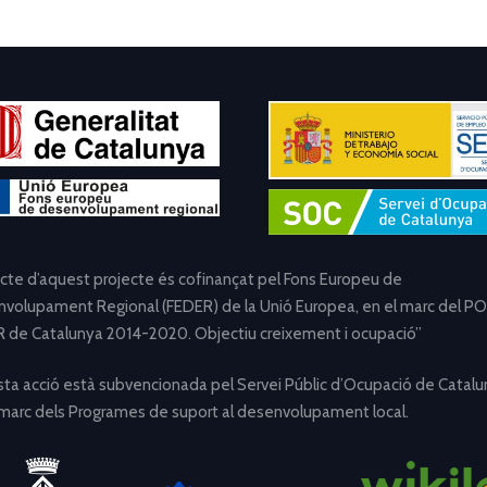
ecte d’aquest projecte és cofinançat pel Fons Europeu de
volupament Regional (FEDER) de la Unió Europea, en el marc del PO
 de Catalunya 2014-2020. Objectiu creixement i ocupació”
ta acció està subvencionada pel Servei Públic d’Ocupació de Catalu
 marc dels Programes de suport al desenvolupament local.