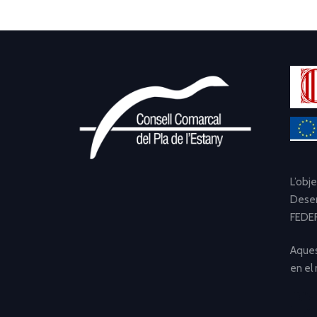
L’obj
Desen
FEDER
Aques
en el