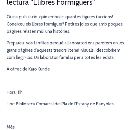
lectura “Llibres Formiguers”
Quina pul·lulació, quin embolic, quantes figures i accions!
Coneixeu els llibres formiguer? Petites joies que amb poques
pàgines relaten mil i una històries.
Prepareu-vos famílies perquè al laboratori ens perdrem en les
grans pàgines d’aquests tresors literari-visuals i descobrirem
com llegir-los. Un laboratori familiar per a totes les edats.
A càrrec de Karo Kunde
Hora: 11h
Lloc: Biblioteca Comarcal del Pla de l’Estany de Banyoles
Més